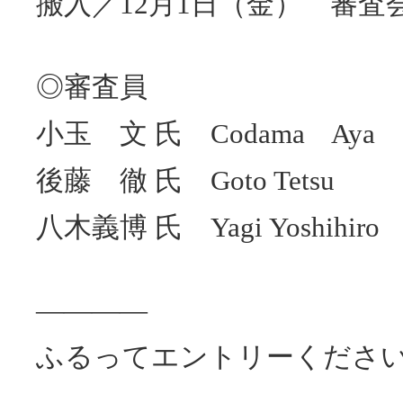
搬入／12月1日（金） 審査
◎審査員
小玉 文 氏 Codama Aya
後藤 徹 氏 Goto Tetsu
八木義博 氏 Yagi Yoshihiro
————
ふるってエントリーくださ